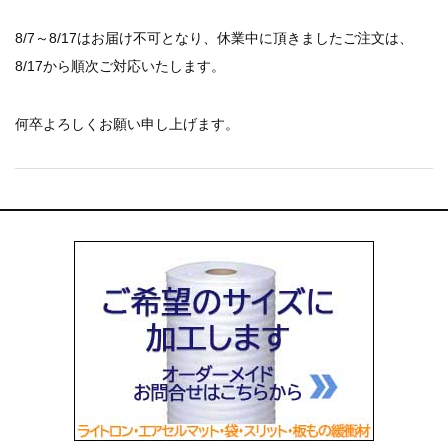
お知らせ
2025.12.11
8/7～8/17はお届け不可となり、休業中に頂きましたご注文は、
年末年始休業のお知らせ...
8/17から順次ご対応いたします。
お知らせ
2025.8.4
夏季休業のお知らせ...
お知らせ
2024.2.27
何卒よろしくお願い申し上げます。
全国へ確実・迅速に納品...
お知らせ
2024.2.27
オンラインショップを開設いたしました。...