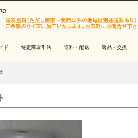
イド
特定商取引法
送料・配送
返品・交換
開設いたしました。
知らせ
せ
品
ト
開設いたしました。
知らせ
せ
品