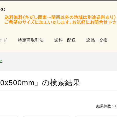
イド
特定商取引法
送料・配送
返品・交換
開設いたしました。
知らせ
せ
品
x500mm
」の検索結果
開設いたしました。
知らせ
せ
結果件数：1
品