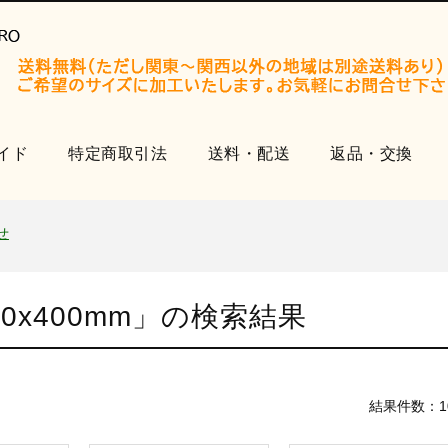
開設いたしました。
イド
特定商取引法
送料・配送
返品・交換
知らせ
せ
品
開設いたしました。
x400mm
」の検索結果
知らせ
せ
品
結果件数：1
開設いたしました。