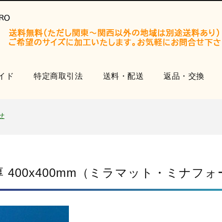
イド
特定商取引法
送料・配送
返品・交換
開設いたしました。
知らせ
せ
品
開設いたしました。
知らせ
厚 400x400mm（ミラマット・ミナフ
せ
品