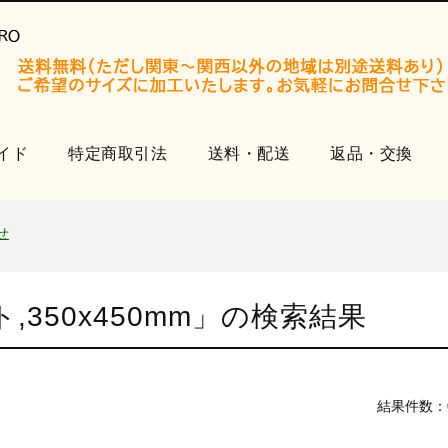
イド
特定商取引法
送料・配送
返品・交換
開設いたしました。
知らせ
せ
品
350x450mm
」の検索結果
開設いたしました。
知らせ
せ
結果件数：
品