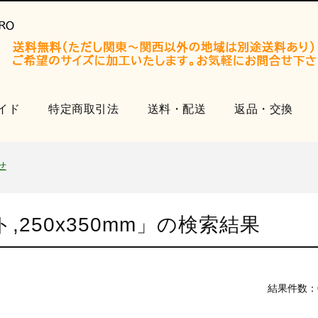
イド
特定商取引法
送料・配送
返品・交換
開設いたしました。
知らせ
せ
品
250x350mm
」の検索結果
開設いたしました。
知らせ
せ
結果件数：
品