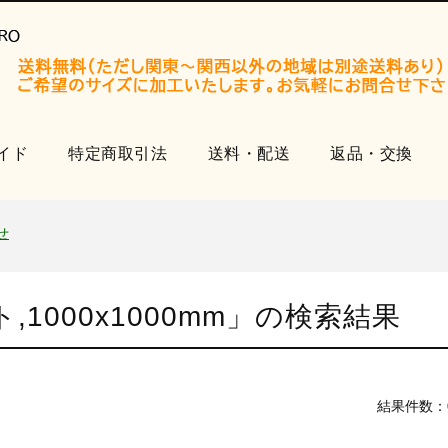
イド
特定商取引法
送料・配送
返品・交換
開設いたしました。
知らせ
せ
品
000x1000mm
」の検索結果
開設いたしました。
知らせ
せ
結果件数：
品