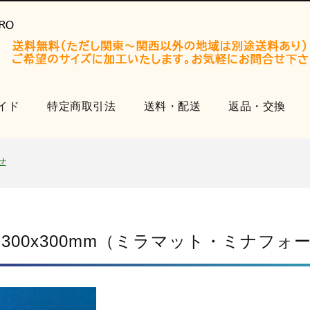
イド
特定商取引法
送料・配送
返品・交換
開設いたしました。
知らせ
せ
品
開設いたしました。
知らせ
 300x300mm（ミラマット・ミナフォ
せ
品