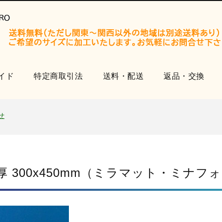
イド
特定商取引法
送料・配送
返品・交換
開設いたしました。
知らせ
せ
品
開設いたしました。
知らせ
厚 300x450mm（ミラマット・ミナフ
せ
品