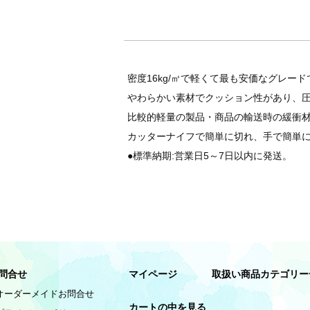
密度16kg/㎥で軽くて最も安価なグレード
やわらかい素材でクッション性があり、
比較的軽量の製品・商品の輸送時の緩衝
カッターナイフで簡単に切れ、手で簡単
●標準納期:営業日5～7日以内に発送。
問合せ
マイページ
取扱い商品カテゴリー
オーダーメイドお問合せ
カートの中を見る