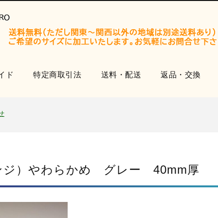
イド
特定商取引法
送料・配送
返品・交換
開設いたしました。
知らせ
せ
品
開設いたしました。
知らせ
ジ）やわらかめ グレー 40mm厚
せ
品