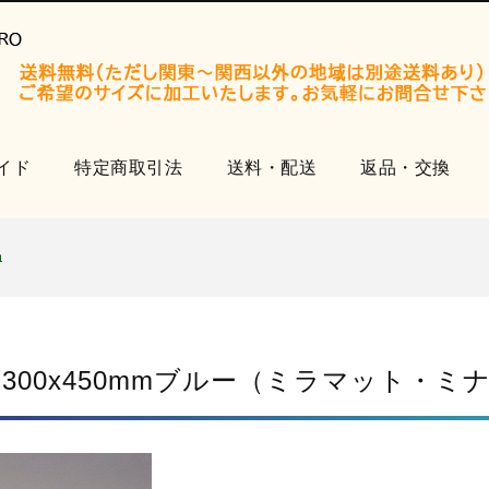
開設いたしました。
知らせ
せ
イド
特定商取引法
送料・配送
返品・交換
品
開設いたしました。
知らせ
せ
品
 300x450mmブルー（ミラマット・
開設いたしました。