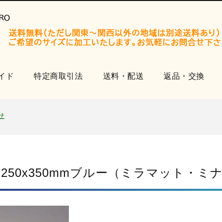
イド
特定商取引法
送料・配送
返品・交換
開設いたしました。
知らせ
せ
品
開設いたしました。
知らせ
 250x350mmブルー（ミラマット・
せ
品