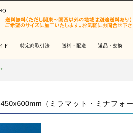
イド
特定商取引法
送料・配送
返品・交換
開設いたしました。
知らせ
せ
品
開設いたしました。
知らせ
 450x600mm（ミラマット・ミナフォ
せ
品