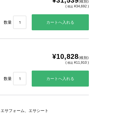
¥31,539
(税別)
(
¥34,692 )
税込
数量
¥10,828
(税別)
(
¥11,910 )
税込
数量
、エサフォーム、エサシート
。