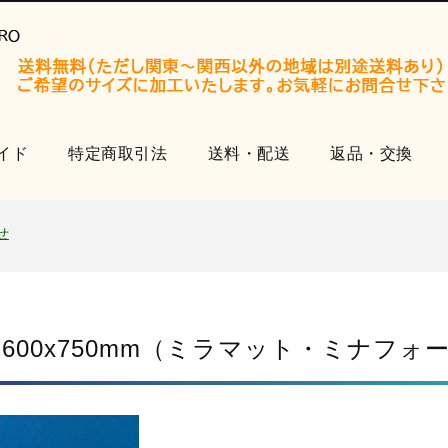
イド
特定商取引法
送料・配送
返品・交換
開設いたしました。
知らせ
せ
品
開設いたしました。
知らせ
 600x750mm（ミラマット・ミナフォ
せ
品