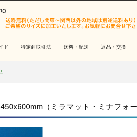
イド
特定商取引法
送料・配送
返品・交換
開設いたしました。
知らせ
せ
品
開設いたしました。
知らせ
 450x600mm（ミラマット・ミナフォ
せ
品