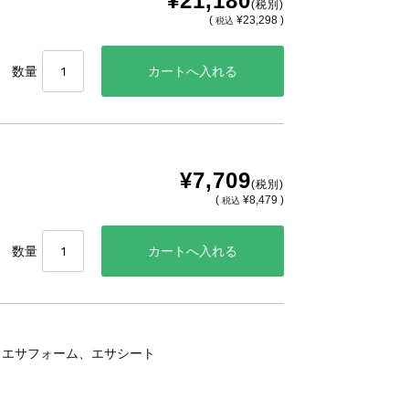
¥21,180
(税別)
(
¥23,298 )
税込
数量
¥7,709
(税別)
(
¥8,479 )
税込
数量
、エサフォーム、エサシート
。