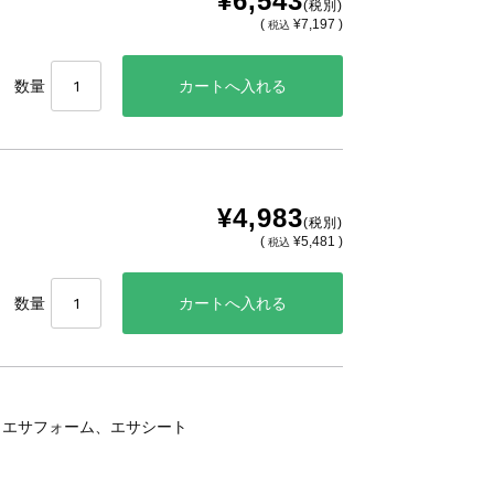
¥6,543
(税別)
(
¥7,197 )
税込
数量
¥4,983
(税別)
(
¥5,481 )
税込
数量
、エサフォーム、エサシート
。