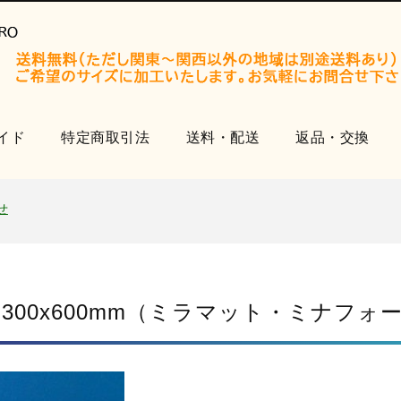
イド
特定商取引法
送料・配送
返品・交換
開設いたしました。
知らせ
せ
品
開設いたしました。
知らせ
 300x600mm（ミラマット・ミナフォ
せ
品